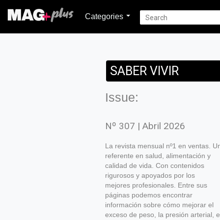
Categories
SABER VIVIR
Issue:
Nº 307 | Abril 2026
La revista mensual nº1 en ventas. U
referente en salud, alimentación y
calidad de vida. Con contenidos
rigurosos y apoyados por los
mejores profesionales. Entre sus
páginas podemos encontrar
información sobre cómo mejorar el
exceso de peso, la presión arterial, e