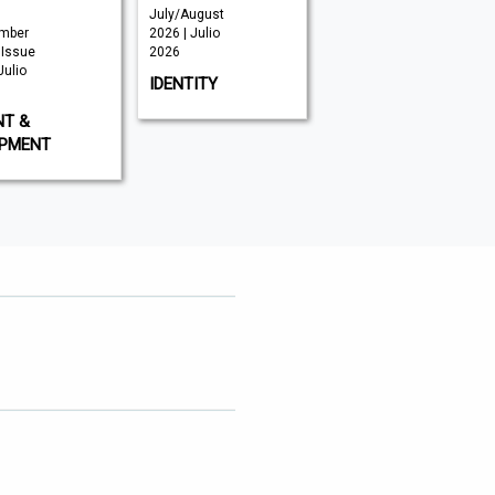
July/August
July 2026 |
mber
2026 | Julio
Julio 2026
 Issue
2026
CNME
Julio
IDENTITY
NT &
IPMENT