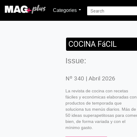
Categories
COCINA FáCIL
Issue:
Nº 340 | Abril 2026
La revista de cocina con recetas
fáciles y económicas elaboradas con
productos de temporada que
soluciona tus menús diarios. Más de
50 ideas superapetitosas para come
bien, de forma variada y con el
mínimo gasto.