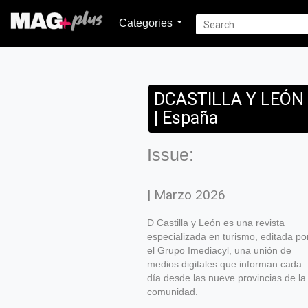
Categories
DCASTILLA Y LEÓN
| España
Issue:
| Marzo 2026
D Castilla y León es una revista
especializada en turismo, editada po
el Grupo Imediacyl, una unión de
medios digitales que informan cada
día desde las nueve provincias de la
comunidad.