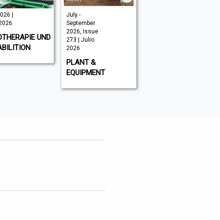
026 |
July -
July/August
 2026
September
2026 | Julio
2026, Issue
2026
OTHERAPIE UND
273 | Julio
IDENTITY
BILITION
2026
PLANT &
EQUIPMENT