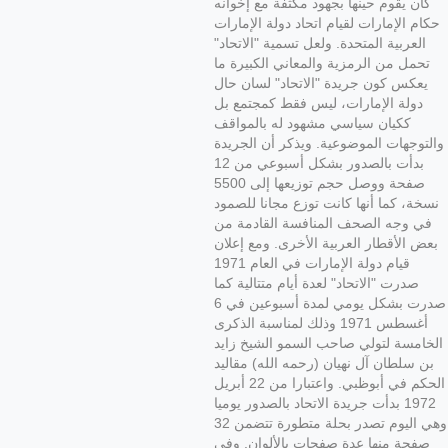
كان يقوم حينها بجهود مكثفة مع إخوانه
حكام الإمارات لقيام اتحاد دولة الإمارات
العربية المتحدة. ولعل تسمية "الاتحاد"
تحمل من الرمزية والمعاني الكبيرة ما
يعكس كون جريدة "الاتحاد" لسان حال
دولة الإمارات، ليس فقط كمجتمع بل
ككيان سياسي مشهود له بالمواقف
والتوجهات الموضوعية. ويذكر أن الجريدة
بدأت بالصدور بشكل أسبوعي من 12
صفحة ووصل حجم توزيعها إلى 5500
نسخة، كما أنها كانت توزع مجانا للصمود
في وجه الصحف المنافسة القادمة من
بعض الأقطار العربية الأخرى. ومع إعلان
قيام دولة الإمارات في العام 1971
صدرت "الاتحاد" لعدة أيام متتالية كما
صدرت بشكل يومي لمدة أسبوعين في 6
أغسطس 1971 وذلك لمناسبة الذكرى
الخامسة لتولي صاحب السمو الشيخ زايد
بن سلطان آل نهيان (رحمه الله) مقاليد
الحكم في أبوظبي. واعتبارا من 22 أبريل
1972 بدأت جريدة الاتحاد بالصدور يوميا
وهي اليوم تصدر بحلة متطورة تتضمن 32
صفحة منها عدة صفحات بالألوان. وفي