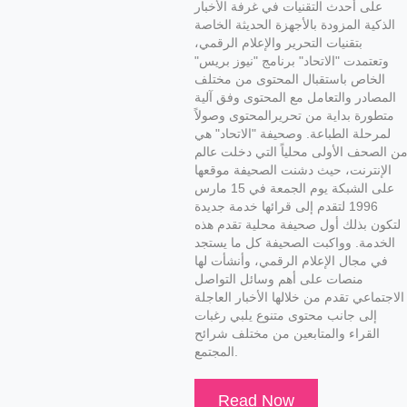
على أحدث التقنيات في غرفة الأخبار
الذكية المزودة بالأجهزة الحديثة الخاصة
بتقنيات التحرير والإعلام الرقمي،
وتعتمدت "الاتحاد" برنامج "نيوز بريس"
الخاص باستقبال المحتوى من مختلف
المصادر والتعامل مع المحتوى وفق آلية
متطورة بداية من تحريرالمحتوى وصولاً
لمرحلة الطباعة. وصحيفة "الاتحاد" هي
ن الصحف الأولى محلياً التي دخلت عالم
الإنترنت، حيث دشنت الصحيفة موقعها
على الشبكة يوم الجمعة في 15 مارس
1996 لتقدم إلى قرائها خدمة جديدة
لتكون بذلك أول صحيفة محلية تقدم هذه
الخدمة. وواكبت الصحيفة كل ما يستجد
في مجال الإعلام الرقمي، وأنشأت لها
منصات على أهم وسائل التواصل
الاجتماعي تقدم من خلالها الأخبار العاجلة
إلى جانب محتوى متنوع يلبي رغبات
القراء والمتابعين من مختلف شرائح
المجتمع.
Read Now