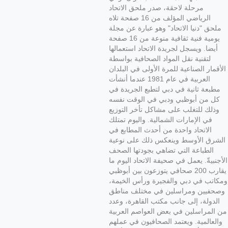
مرحلة لاحقة، صدر ملحق الاتحاد
الرياضي المؤلف من 16 صفحة تلاه
ملحق "دنيا الاتحاد" وهو عبارة عن مجلة
يومية فنية ثقافية منوعة من 16 صفحة
أيضا. ويسجل لجريدة الاتحاد استعمالها
لتقنية نقل المواد الصحافية بواسطة
الأقمار الصناعية للمرة الأولى في البلدان
العربية في عام 1981 عندما أنشأت
مطبعة ثانية في دبي لتطبع الجريدة في
كل من أبوظبي ودبي في الوقت نفسه
وذلك للتغلب على مشاكل تأخر التوزيع
في الإمارات الشمالية. واليوم تمتلك
الاتحاد واحدة من أحدث المطابع في
الشرق الأوسط وينعكس ذلك على نوعية
الطباعة التي تضاهي بجودتها الصحف
الأجنبيةّ. يعمل في صحيفة الاتحاد اليوم ما
يقارب 200 صحافي يتوزعون بين أبوظبي
ومكاتب في دبي والفجيرة ورأس الخيمة،
وصحفيين ومراسلين في مختلف مناطق
الدولة، إلى جانب مكتب القاهرة، وعدد
من المراسلين في بعض العواصم العربية
والعالمية. ويعتمد الصحافيون في عملهم